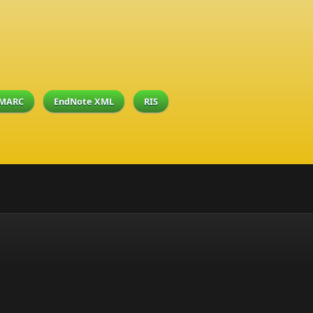
MARC
EndNote XML
RIS