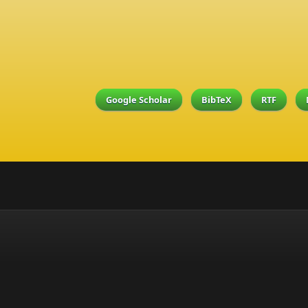
Google Scholar
BibTeX
RTF