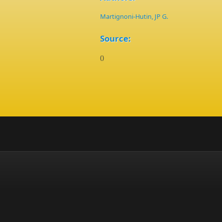
Martignoni-Hutin, JP G.
Source:
()