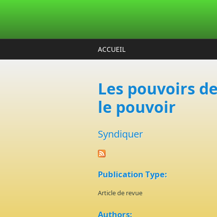
Aller au contenu principal
ACCUEIL
Les pouvoirs de
le pouvoir
Syndiquer
Publication Type:
Article de revue
Authors: