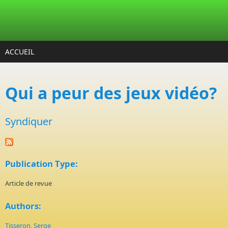
Aller au contenu principal
ACCUEIL
Qui a peur des jeux vidéo?
Syndiquer
Publication Type:
Article de revue
Authors:
Tisseron, Serge