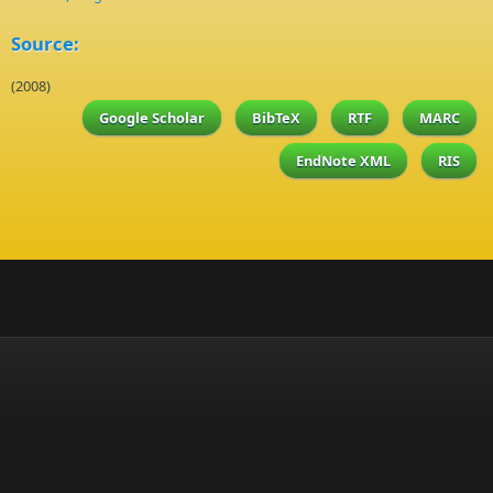
Source:
(2008)
Google Scholar
BibTeX
RTF
MARC
EndNote XML
RIS