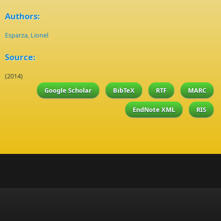
Authors:
Esparza, Lionel
Source:
(2014)
Google Scholar
BibTeX
RTF
MARC
EndNote XML
RIS