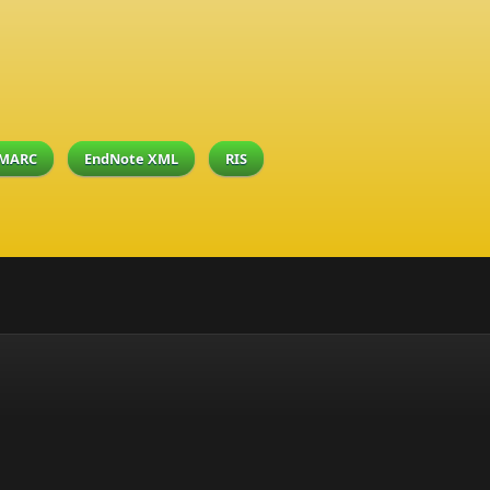
MARC
EndNote XML
RIS