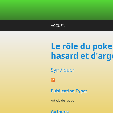
Aller au contenu principal
ACCUEIL
Le rôle du poke
hasard et d'arg
Syndiquer
Publication Type:
Article de revue
Authors: