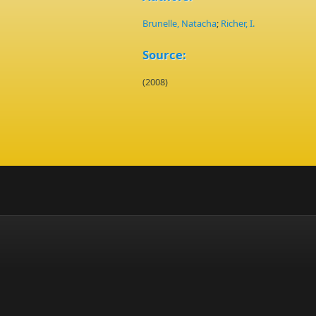
Brunelle, Natacha
;
Richer, I.
Source:
(2008)