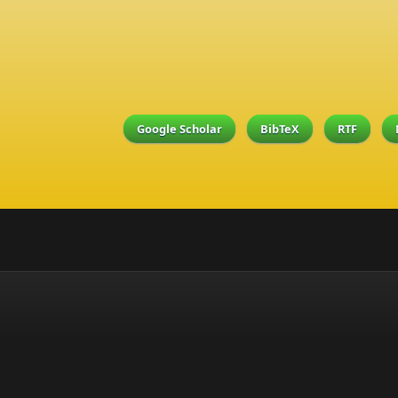
Google Scholar
BibTeX
RTF