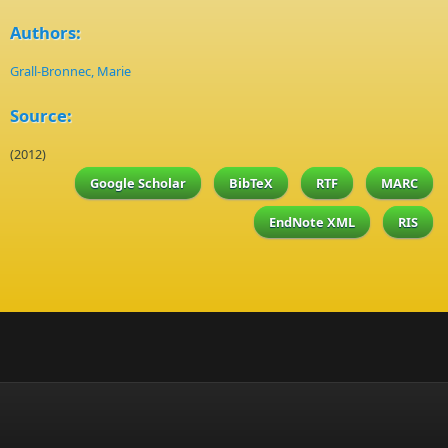
Authors:
Grall-Bronnec, Marie
Source:
(2012)
Google Scholar
BibTeX
RTF
MARC
EndNote XML
RIS