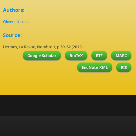
Authors:
Oliveri, Nicolas
Source:
Hermès, La Revue, Nombre 1, p.59–62 (2012)
Google Scholar
BibTeX
RTF
MARC
EndNote XML
RIS