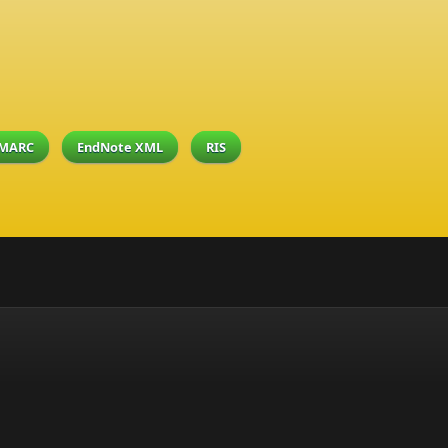
MARC
EndNote XML
RIS