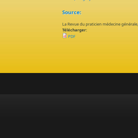
Source:
La Revue du praticien médecine générale
Télécharger:
PDF