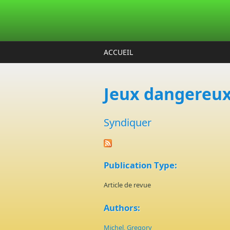
Aller au contenu principal
ACCUEIL
Jeux dangereux
Syndiquer
Publication Type:
Article de revue
Authors:
Michel, Gregory