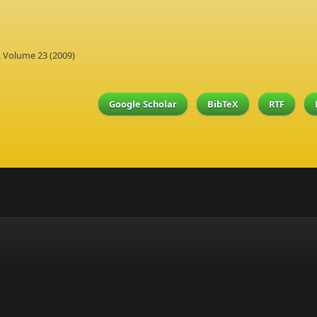
, Volume 23 (2009)
Google Scholar
BibTeX
RTF