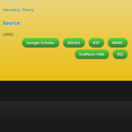
Wendling, Thierry
Source:
(2002)
Google Scholar
BibTeX
RTF
MARC
EndNote XML
RIS