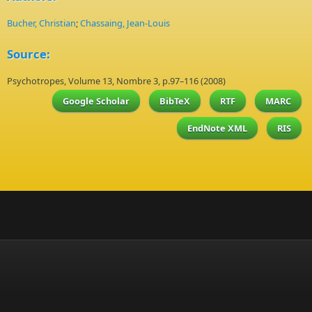
Bucher, Christian
;
Chassaing, Jean-Louis
Source:
Psychotropes, Volume 13, Nombre 3, p.97–116 (2008)
Google Scholar
BibTeX
RTF
MARC
EndNote XML
RIS