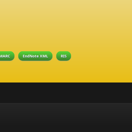
MARC
EndNote XML
RIS