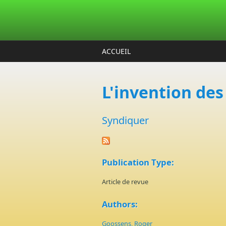
Aller au contenu principal
ACCUEIL
L'invention des 
Syndiquer
Publication Type:
Article de revue
Authors:
Goossens, Roger