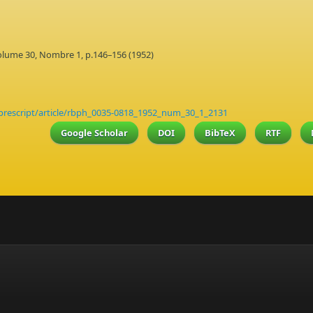
Volume 30, Nombre 1, p.146–156 (1952)
prescript/article/rbph_0035-0818_1952_num_30_1_2131
Google Scholar
DOI
BibTeX
RTF