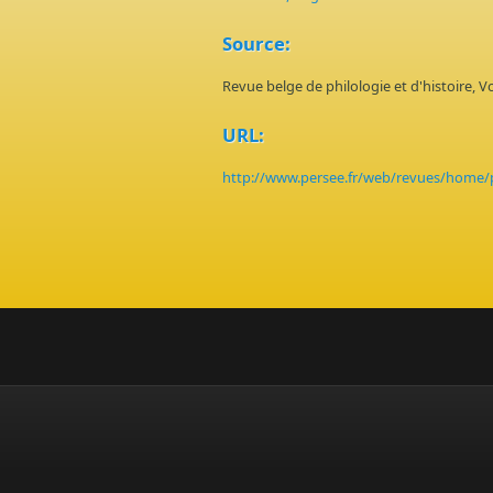
Source:
Revue belge de philologie et d'histoire, 
URL:
http://www.persee.fr/web/revues/home/