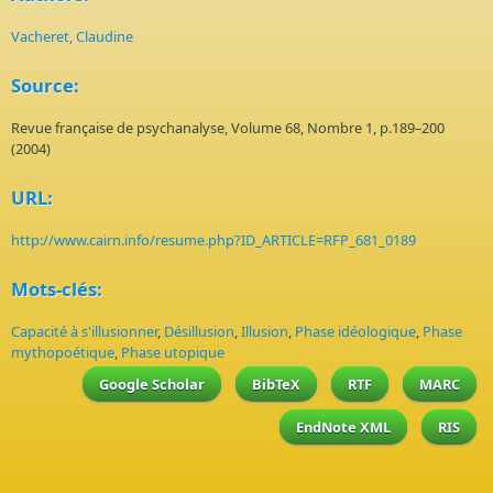
Vacheret, Claudine
Source:
Revue française de psychanalyse, Volume 68, Nombre 1, p.189–200
(2004)
URL:
http://www.cairn.info/resume.php?ID_ARTICLE=RFP_681_0189
Mots-clés:
Capacité à s'illusionner
,
Désillusion
,
Illusion
,
Phase idéologique
,
Phase
mythopoétique
,
Phase utopique
Google Scholar
BibTeX
RTF
MARC
EndNote XML
RIS