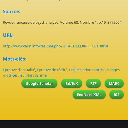
Source:
Revue française de psychanalyse, Volume 68, Nombre 1, p.19–37 (2004)
URL:
http://www.cairn.info/resume.php?ID_ARTICLE=RFP_681_0019
Mots-clés:
Épreuve d'actualité
,
Épreuve de réalité
,
Hallucination motrice
,
Images
motrices
,
jeu
,
Narcissisme
Google Scholar
BibTeX
RTF
MARC
EndNote XML
RIS