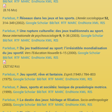
BibTeX
RTF
MARC
EndNote XML
RIS
(8.16 Mo)
Parlebas, P.
.
L'Année sociologique
52,
Réseaux dans les jeux et les sports
314–349 (2002).
Google Scholar
BibTeX
RTF
MARC
EndNote XML
RIS
Parlebas, P.
.
Une rupture culturelle: des jeux traditionnels au sport
Revue internationale de psychosociologie
9,
9–36 (2003).
Google Scholar
BibTeX
RTF
MARC
EndNote XML
RIS
Parlebas, P.
Du jeu traditionnel au sport: l’irrésistible mondialisation
.
Vers l’Education Nouvelle
6–15 (2000).
Google Scholar
du jeu sportif
BibTeX
RTF
MARC
EndNote XML
RIS
(327.62 Ko)
Parlebas, P.
.
Esprit (1940-)
784–803
Jeu sportif, rêve et fantaisie
(1975).
Google Scholar
BibTeX
RTF
MARC
EndNote XML
RIS
Parlebas, P.
.
Jeux, sports et sociétés: lexique de praxéologie motrice
(1999).
Google Scholar
BibTeX
RTF
MARC
EndNote XML
RIS
Parlebas, P.
.
Socio-anthropologie
Le destin des jeux: héritage et filiation
(2003).
Google Scholar
BibTeX
RTF
MARC
EndNote XML
RIS