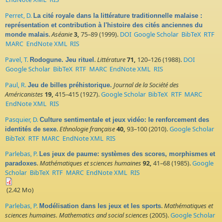
Perret, D.
La cité royale dans la littérature traditionnelle malaise :
représentation et contribution à l'histoire des cités anciennes du
.
Aséanie
3,
75–89 (1999).
DOI
Google Scholar
BibTeX
RTF
monde malais
MARC
EndNote XML
RIS
Pavel, T.
.
Littérature
71,
120–126 (1988).
DOI
Rodogune. Jeu rituel
Google Scholar
BibTeX
RTF
MARC
EndNote XML
RIS
Paul, R.
Journal de la Société des
Jeu de billes préhistorique.
Américanistes
19,
415–415 (1927).
Google Scholar
BibTeX
RTF
MARC
EndNote XML
RIS
Pasquier, D.
Culture sentimentale et jeux vidéo: le renforcement des
.
Ethnologie française
40,
93–100 (2010).
Google Scholar
identités de sexe
BibTeX
RTF
MARC
EndNote XML
RIS
Parlebas, P.
Les jeux de paume: systèmes des scores, morphismes et
.
Mathématiques et sciences humaines
92,
41–68 (1985).
Google
paradoxes
Scholar
BibTeX
RTF
MARC
EndNote XML
RIS
(2.42 Mo)
Parlebas, P.
.
Mathématiques et
Modélisation dans les jeux et les sports
sciences humaines. Mathematics and social sciences
(2005).
Google Scholar