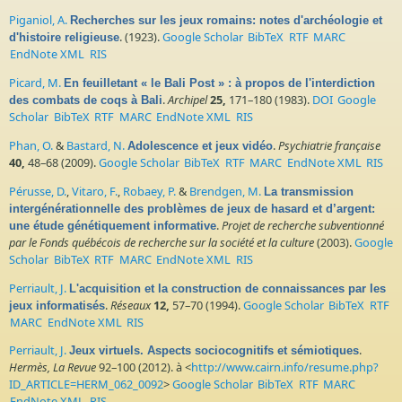
Piganiol, A.
Recherches sur les jeux romains: notes d'archéologie et
. (1923).
Google Scholar
BibTeX
RTF
MARC
d'histoire religieuse
EndNote XML
RIS
Picard, M.
En feuilletant « le Bali Post » : à propos de l'interdiction
.
Archipel
25,
171–180 (1983).
DOI
Google
des combats de coqs à Bali
Scholar
BibTeX
RTF
MARC
EndNote XML
RIS
Phan, O.
&
Bastard, N.
.
Psychiatrie française
Adolescence et jeux vidéo
40,
48–68 (2009).
Google Scholar
BibTeX
RTF
MARC
EndNote XML
RIS
Pérusse, D.
,
Vitaro, F.
,
Robaey, P.
&
Brendgen, M.
La transmission
intergénérationnelle des problèmes de jeux de hasard et d’argent:
.
Projet de recherche subventionné
une étude génétiquement informative
par le Fonds québécois de recherche sur la société et la culture
(2003).
Google
Scholar
BibTeX
RTF
MARC
EndNote XML
RIS
Perriault, J.
L'acquisition et la construction de connaissances par les
.
Réseaux
12,
57–70 (1994).
Google Scholar
BibTeX
RTF
jeux informatisés
MARC
EndNote XML
RIS
Perriault, J.
.
Jeux virtuels. Aspects sociocognitifs et sémiotiques
Hermès, La Revue
92–100 (2012). à <
http://www.cairn.info/resume.php?
ID_ARTICLE=HERM_062_0092
>
Google Scholar
BibTeX
RTF
MARC
EndNote XML
RIS