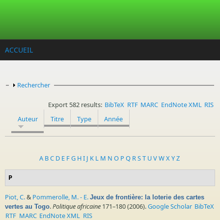
Aller au contenu principal
ACCUEIL
Afficher
Rechercher
Export 582 results:
BibTeX
RTF
MARC
EndNote XML
RIS
Auteur
Titre
Type
Année
A
B
C
D
E
F
G
H
I
J
K
L
M
N
O
P
Q
R
S
T
U
V
W
X
Y
Z
P
Piot, C.
&
Pommerolle, M. - E.
Jeux de frontière: la loterie des cartes
.
Politique africaine
171–180 (2006).
Google Scholar
BibTeX
vertes au Togo
RTF
MARC
EndNote XML
RIS