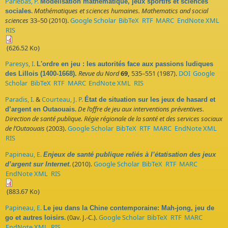
Parlebas, P.
Modélisation mathématique, jeux sportifs et sciences
.
Mathématiques et sciences humaines. Mathematics and social
sociales
sciences
33–50 (2010).
Google Scholar
BibTeX
RTF
MARC
EndNote XML
RIS
(626.52 Ko)
Paresys, I.
L'ordre en jeu : les autorités face aux passions ludiques
Revue du Nord
69,
535–551 (1987).
DOI
Google
des Lillois (1400-1668).
Scholar
BibTeX
RTF
MARC
EndNote XML
RIS
Paradis, I.
&
Courteau, J. P.
État de situation sur les jeux de hasard et
.
De l’offre de jeu aux interventions préventives.
d’argent en Outaouais
Direction de santé publique. Régie régionale de la santé et des services sociaux
de l’Outaouais
(2003).
Google Scholar
BibTeX
RTF
MARC
EndNote XML
RIS
Papineau, E.
Enjeux de santé publique reliés à l’étatisation des jeux
. (2010).
Google Scholar
BibTeX
RTF
MARC
d’argent sur Internet
EndNote XML
RIS
(883.67 Ko)
Papineau, E.
Le jeu dans la Chine contemporaine: Mah-jong, jeu de
. (0av. J.-C.).
Google Scholar
BibTeX
RTF
MARC
go et autres loisirs
EndNote XML
RIS