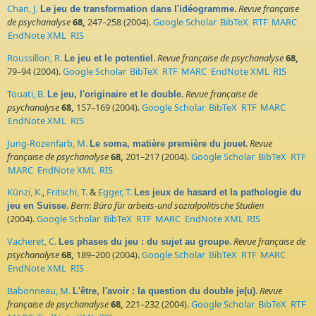
Chan, J.
.
Revue française
Le jeu de transformation dans l'idéogramme
de psychanalyse
68,
247–258 (2004).
Google Scholar
BibTeX
RTF
MARC
EndNote XML
RIS
Roussillon, R.
.
Revue française de psychanalyse
68,
Le jeu et le potentiel
79–94 (2004).
Google Scholar
BibTeX
RTF
MARC
EndNote XML
RIS
Touati, B.
.
Revue française de
Le jeu, l'originaire et le double
psychanalyse
68,
157–169 (2004).
Google Scholar
BibTeX
RTF
MARC
EndNote XML
RIS
Jung-Rozenfarb, M.
.
Revue
Le soma, matière première du jouet
française de psychanalyse
68,
201–217 (2004).
Google Scholar
BibTeX
RTF
MARC
EndNote XML
RIS
Künzi, K.
,
Fritschi, T.
&
Egger, T.
Les jeux de hasard et la pathologie du
.
Bern: Büro für arbeits-und sozialpolitische Studien
jeu en Suisse
(2004).
Google Scholar
BibTeX
RTF
MARC
EndNote XML
RIS
Vacheret, C.
.
Revue française de
Les phases du jeu : du sujet au groupe
psychanalyse
68,
189–200 (2004).
Google Scholar
BibTeX
RTF
MARC
EndNote XML
RIS
Babonneau, M.
.
Revue
L'être, l'avoir : la question du double je(u)
française de psychanalyse
68,
221–232 (2004).
Google Scholar
BibTeX
RTF