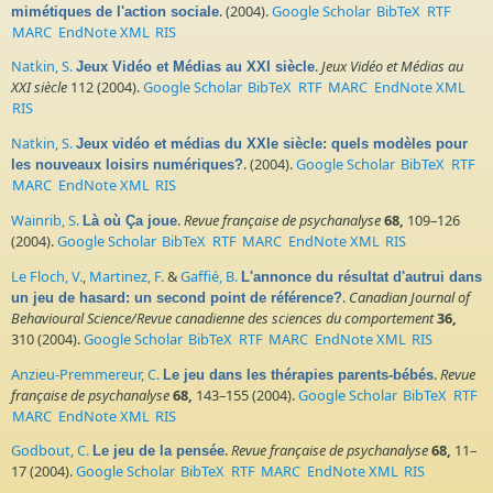
. (2004).
Google Scholar
BibTeX
RTF
mimétiques de l'action sociale
MARC
EndNote XML
RIS
Natkin, S.
.
Jeux Vidéo et Médias au
Jeux Vidéo et Médias au XXI siècle
XXI siècle
112 (2004).
Google Scholar
BibTeX
RTF
MARC
EndNote XML
RIS
Natkin, S.
Jeux vidéo et médias du XXIe siècle: quels modèles pour
. (2004).
Google Scholar
BibTeX
RTF
les nouveaux loisirs numériques?
MARC
EndNote XML
RIS
Wainrib, S.
.
Revue française de psychanalyse
68,
109–126
Là où Ça joue
(2004).
Google Scholar
BibTeX
RTF
MARC
EndNote XML
RIS
Le Floch, V.
,
Martinez, F.
&
Gaffié, B.
L'annonce du résultat d'autrui dans
.
Canadian Journal of
un jeu de hasard: un second point de référence?
Behavioural Science/Revue canadienne des sciences du comportement
36,
310 (2004).
Google Scholar
BibTeX
RTF
MARC
EndNote XML
RIS
Anzieu-Premmereur, C.
.
Revue
Le jeu dans les thérapies parents-bébés
française de psychanalyse
68,
143–155 (2004).
Google Scholar
BibTeX
RTF
MARC
EndNote XML
RIS
Godbout, C.
.
Revue française de psychanalyse
68,
11–
Le jeu de la pensée
17 (2004).
Google Scholar
BibTeX
RTF
MARC
EndNote XML
RIS