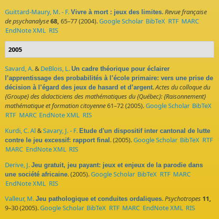
Guittard-Maury, M. - F.
.
Revue française
Vivre à mort : jeux des limites
de psychanalyse
68,
65–77 (2004).
Google Scholar
BibTeX
RTF
MARC
EndNote XML
RIS
2005
Savard, A.
&
DeBlois, L.
Un cadre théorique pour éclairer
l’apprentissage des probabilités à l’école primaire: vers une prise de
.
Actes du colloque du
décision à l’égard des jeux de hasard et d’argent
{Groupe} des didacticiens des mathématiques du {Québec}: {Raisonnement}
mathématique et formation citoyenne
61–72 (2005).
Google Scholar
BibTeX
RTF
MARC
EndNote XML
RIS
Kurdi, C. Al
&
Savary, J. - F.
Etude d'un dispositif inter cantonal de lutte
. (2005).
Google Scholar
BibTeX
RTF
contre le jeu excessif: rapport final
MARC
EndNote XML
RIS
Derive, J.
Jeu gratuit, jeu payant: jeux et enjeux de la parodie dans
. (2005).
Google Scholar
BibTeX
RTF
MARC
une société africaine
EndNote XML
RIS
Valleur, M.
.
Psychotropes
11,
Jeu pathologique et conduites ordaliques
9–30 (2005).
Google Scholar
BibTeX
RTF
MARC
EndNote XML
RIS