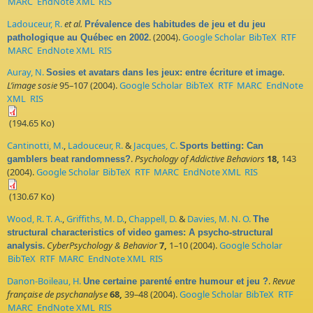
MARC
EndNote XML
RIS
Ladouceur, R.
et al.
Prévalence des habitudes de jeu et du jeu
. (2004).
Google Scholar
BibTeX
RTF
pathologique au Québec en 2002
MARC
EndNote XML
RIS
Auray, N.
.
Sosies et avatars dans les jeux: entre écriture et image
L’image sosie
95–107 (2004).
Google Scholar
BibTeX
RTF
MARC
EndNote
XML
RIS
(194.65 Ko)
Cantinotti, M.
,
Ladouceur, R.
&
Jacques, C.
Sports betting: Can
.
Psychology of Addictive Behaviors
18,
143
gamblers beat randomness?
(2004).
Google Scholar
BibTeX
RTF
MARC
EndNote XML
RIS
(130.67 Ko)
Wood, R. T. A.
,
Griffiths, M. D.
,
Chappell, D.
&
Davies, M. N. O.
The
structural characteristics of video games: A psycho-structural
.
CyberPsychology & Behavior
7,
1–10 (2004).
Google Scholar
analysis
BibTeX
RTF
MARC
EndNote XML
RIS
Danon-Boileau, H.
.
Revue
Une certaine parenté entre humour et jeu ?
française de psychanalyse
68,
39–48 (2004).
Google Scholar
BibTeX
RTF
MARC
EndNote XML
RIS