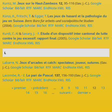
Kuntz, M.
.
12,
95–116 (0av. J.-C.).
Google
Jeux sur le Haut-Zambeze
Scholar
BibTeX
RTF
MARC
EndNote XML
RIS
Künzi, K.
,
Fritschi, T.
&
Egger, T.
Les jeux de hasard et la pathologie du
.
Bern: Büro für arbeits-und sozialpolitische Studien
jeu en Suisse
(2004).
Google Scholar
BibTeX
RTF
MARC
EndNote XML
RIS
Kurdi, C. Al
&
Savary, J. - F.
Etude d'un dispositif inter cantonal de lutte
. (2005).
Google Scholar
BibTeX
RTF
contre le jeu excessif: rapport final
MARC
EndNote XML
RIS
L
Labarre, N.
. (0av.
Jeux d’arcades et catch: spectateur, joueur, sutures
J.-C.).
Google Scholar
BibTeX
RTF
MARC
EndNote XML
RIS
Lacombe, R. - E.
.
137,
156–193 (0av. J.-C.).
Google
Le pari de Pascal
Scholar
BibTeX
RTF
MARC
EndNote XML
RIS
« premier
‹ précédent
…
8
9
10
11
12
13
14
15
16
…
suivant ›
dernier »
Pages