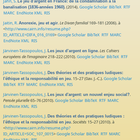
Jahn, S.
Le jeu d'argent en France: de la condamnation à la
. (2014).
Google Scholar
BibTeX
RTF
banalisation (1836-années 1960)
MARC
EndNote XML
RIS
Jaitin, R.
.
Le Divan familial
169–181 (2006). à
Anorexie, jeu et agir
<
http://www.cairn.info/resume.php?
ID_ARTICLE=DIFA_016_0169
>
Google Scholar
BibTeX
RTF
MARC
EndNote XML
RIS
Järvinen-Tassopoulos, J.
.
Les Cahiers
Les jeux d’argent en ligne
européens de l’imaginaire
218–222 (2010).
Google Scholar
BibTeX
RTF
MARC
EndNote XML
RIS
Järvinen-Tassopoulos, J.
Des théories et des pratiques ludiques:
. 15–27 (0av. J.-C.).
Google Scholar
l'éthique et la responsabilité en jeu
BibTeX
RTF
MARC
EndNote XML
RIS
Järvinen-Tassopoulos, J.
.
Les jeux d'argent: un nouvel enjeu social?
Pensée plurielle
65–76 (2010).
Google Scholar
BibTeX
RTF
MARC
EndNote XML
RIS
Järvinen-Tassopoulos, J.
Des théories et des pratiques ludiques :
.
Sociétés
15–27 (2010). à
l'éthique et la responsabilité en jeu
<
http://www.cairn.info/resume.php?
ID_ARTICLE=SOC_107_0015
>
Google Scholar
BibTeX
RTF
MARC
EndNote XML
RIS