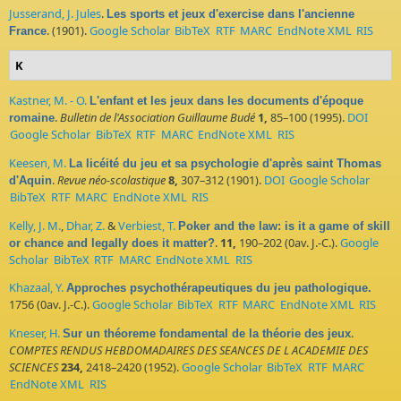
Jusserand, J. Jules
.
Les sports et jeux d'exercise dans l'ancienne
. (1901).
Google Scholar
BibTeX
RTF
MARC
EndNote XML
RIS
France
K
Kastner, M. - O.
L'enfant et les jeux dans les documents d'époque
.
Bulletin de l'Association Guillaume Budé
1,
85–100 (1995).
DOI
romaine
Google Scholar
BibTeX
RTF
MARC
EndNote XML
RIS
Keesen, M.
La licéité du jeu et sa psychologie d'après saint Thomas
.
Revue néo-scolastique
8,
307–312 (1901).
DOI
Google Scholar
d'Aquin
BibTeX
RTF
MARC
EndNote XML
RIS
Kelly, J. M.
,
Dhar, Z.
&
Verbiest, T.
Poker and the law: is it a game of skill
.
11,
190–202 (0av. J.-C.).
Google
or chance and legally does it matter?
Scholar
BibTeX
RTF
MARC
EndNote XML
RIS
Khazaal, Y.
Approches psychothérapeutiques du jeu pathologique.
1756 (0av. J.-C.).
Google Scholar
BibTeX
RTF
MARC
EndNote XML
RIS
Kneser, H.
.
Sur un théoreme fondamental de la théorie des jeux
COMPTES RENDUS HEBDOMADAIRES DES SEANCES DE L ACADEMIE DES
SCIENCES
234,
2418–2420 (1952).
Google Scholar
BibTeX
RTF
MARC
EndNote XML
RIS