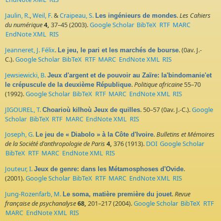
Jaulin, R.
,
Weil, F.
&
Craipeau, S.
.
Les Cahiers
Les ingénieurs de mondes
du numérique
4,
37–45 (2003).
Google Scholar
BibTeX
RTF
MARC
EndNote XML
RIS
Jeanneret, J. Félix
.
. (0av. J.-
Le jeu, le pari et les marchés de bourse
C.).
Google Scholar
BibTeX
RTF
MARC
EndNote XML
RIS
Jewsiewicki, B.
Jeux d'argent et de pouvoir au Zaïre: la'bindomanie'et
.
Politique africaine
55–70
le crépuscule de la deuxième République
(1992).
Google Scholar
BibTeX
RTF
MARC
EndNote XML
RIS
JIGOUREL, T.
. 50–57 (0av. J.-C.).
Google
Choarioù kilhoù Jeux de quilles
Scholar
BibTeX
RTF
MARC
EndNote XML
RIS
Joseph, G.
.
Bulletins et Mémoires
Le jeu de « Diabolo » à la Côte d'Ivoire
de la Société d'anthropologie de Paris
4,
376 (1913).
DOI
Google Scholar
BibTeX
RTF
MARC
EndNote XML
RIS
Jouteur, I.
.
Jeux de genre: dans les Métamosphoses d'Ovide
(2001).
Google Scholar
BibTeX
RTF
MARC
EndNote XML
RIS
Jung-Rozenfarb, M.
.
Revue
Le soma, matière première du jouet
française de psychanalyse
68,
201–217 (2004).
Google Scholar
BibTeX
RTF
MARC
EndNote XML
RIS